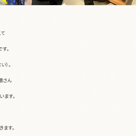
えて
です。
い）。
隈さん
います。
きます。