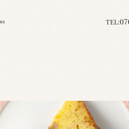
07
TEL:
ss