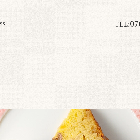
07
TEL:
ss